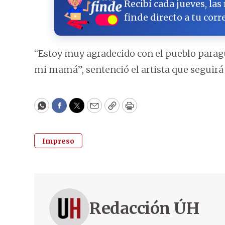
Recibí cada jueves, las
finde directo a tu corr
“Estoy muy agradecido con el pueblo para
mi mamá”, sentenció el artista que seguirá 
WhatsApp
Facebook
Twitter
Email
Copy
Print
Impreso
Redacción ÚH