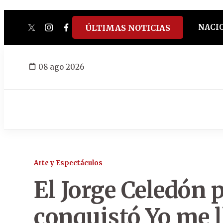
NACI
ÚLTIMAS NOTICIAS
twitter
instagram
facebook
tiktok
youtube
spotify
08 ago 2026
Arte y Espectáculos
El Jorge Celedón
conquistó Yo me 