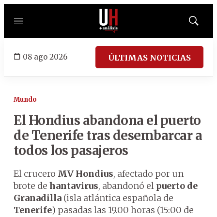
Menú
Mostrar
búsqued
08 ago 2026
ÚLTIMAS NOTICIAS
Mundo
El Hondius abandona el puerto
de Tenerife tras desembarcar a
todos los pasajeros
El crucero
MV Hondius
, afectado por un
brote de
hantavirus
, abandonó el
puerto de
Granadilla
(isla atlántica española de
Tenerife
) pasadas las 19.00 horas (15:00 de