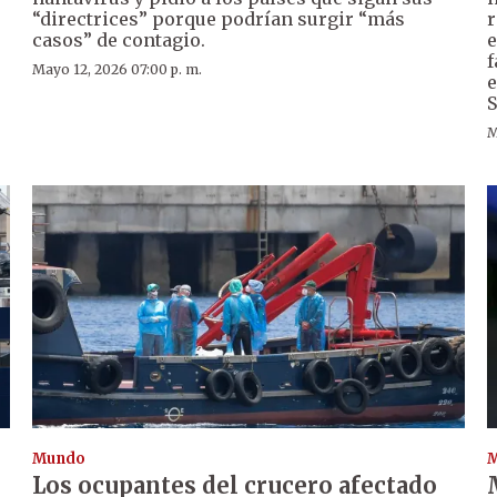
“directrices” porque podrían surgir “más
r
casos” de contagio.
e
f
Mayo 12, 2026 07:00 p. m.
e
S
M
Mundo
Los ocupantes del crucero afectado