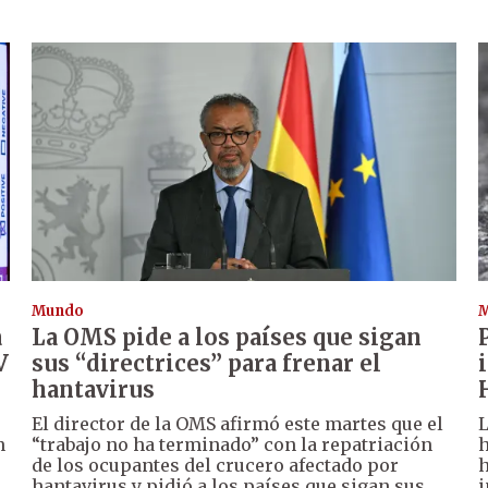
Mundo
a
La OMS pide a los países que sigan
V
sus “directrices” para frenar el
hantavirus
El director de la OMS afirmó este martes que el
L
n
“trabajo no ha terminado” con la repatriación
h
de los ocupantes del crucero afectado por
h
hantavirus y pidió a los países que sigan sus
i