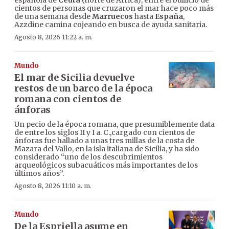
española de
Ceuta
(norte de África), entre el bullicio de
cientos de personas que cruzaron el mar hace poco más
de una semana desde
Marruecos
hasta
España
,
Azzdine camina cojeando en busca de ayuda sanitaria.
Agosto 8, 2026 11:22 a. m.
Mundo
El mar de Sicilia devuelve
restos de un barco de la época
romana con cientos de
ánforas
Un pecio de la época romana, que presumiblemente data
de entre los siglos II y I a. C.,cargado con cientos de
ánforas fue hallado a unas tres millas de la costa de
Mazara del Vallo, en la isla italiana de Sicilia, y ha sido
considerado “uno de los descubrimientos
arqueológicos subacuáticos más importantes de los
últimos años”.
Agosto 8, 2026 11:10 a. m.
Mundo
De la Espriella asume en