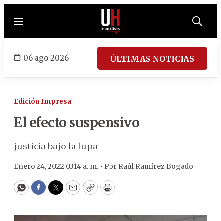
Menú
Mostrar
búsqued
06 ago 2026
ÚLTIMAS NOTICIAS
Edición Impresa
El efecto suspensivo
justicia bajo la lupa
Enero 24, 2022 03:14 a. m. •
Por
Raúl Ramírez Bogado
WhatsApp
Facebook
Twitter
Email
Copy
Print