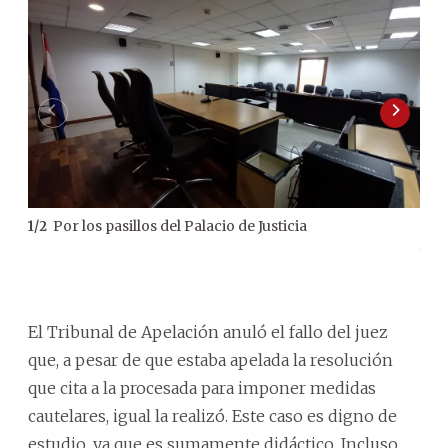
Por los pasillos del Palacio de Justicia
1
/
2
2
/
2
jud
con
tie
se s
El Tribunal de Apelación anuló el fallo del juez
que, a pesar de que estaba apelada la resolución
que cita a la procesada para imponer medidas
cautelares, igual la realizó. Este caso es digno de
estudio, ya que es sumamente didáctico. Incluso,