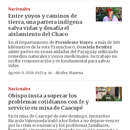
Nacionales
Entre yuyos y caminos de
tierra, una partera indígena
salva vidas y desafía el
aislamiento del Chaco
En el Departamento de
Presidente Hayes
, a más de 100
kilómetros de la ruta Transchaco,
Graciela Benítez
asiste partos en zonas aisladas del Paraguay utilizando
remedios naturales y yuyos medicinales. Su trabajo no
recibe remuneración y es fundamental para salvar
vidas.
·
Agosto 9, 2026 04:15 p. m.
Alcides Manena
Nacionales
Obispo insta a superar los
problemas cotidianos con fe y
servicio en misa de Caacupé
En la misa de Caacupé de este domingo, monseñor
Ricardo Valenzuela instó a los fieles a no dejarse vencer
por la crisis económica y los problemas familiares,
llamando a transformar el miedo en acción concreta a