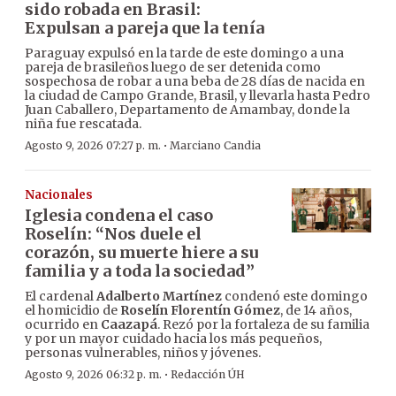
sido robada en Brasil:
Expulsan a pareja que la tenía
Paraguay expulsó en la tarde de este domingo a una
pareja de brasileños luego de ser detenida como
sospechosa de robar a una beba de 28 días de nacida en
la ciudad de Campo Grande, Brasil, y llevarla hasta Pedro
Juan Caballero, Departamento de Amambay, donde la
niña fue rescatada.
·
Agosto 9, 2026 07:27 p. m.
Marciano Candia
Nacionales
Iglesia condena el caso
Roselín: “Nos duele el
corazón, su muerte hiere a su
familia y a toda la sociedad”
El cardenal
Adalberto Martínez
condenó este domingo
el homicidio de
Roselín Florentín Gómez
, de 14 años,
ocurrido en
Caazapá
. Rezó por la fortaleza de su familia
y por un mayor cuidado hacia los más pequeños,
personas vulnerables, niños y jóvenes.
·
Agosto 9, 2026 06:32 p. m.
Redacción ÚH