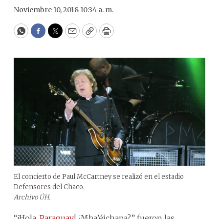
Noviembre 10, 2018 10:34 a. m.
WhatsApp
Facebook
Twitter
Email
Copy
Print
El concierto de Paul McCartney se realizó en el estadio
Defensores del Chaco.
Archivo ÚH.
“¡Hola,
Paraguay
! ¿Mba’éichapa?” fueron las