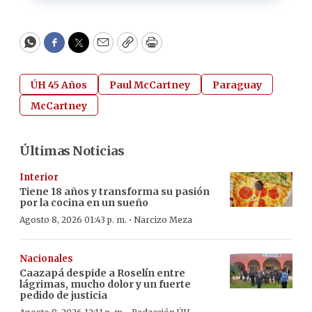
WhatsApp
Facebook
Twitter
Email
Copy
Print
ÚH 45 Años
Paul McCartney
Paraguay
McCartney
Últimas Noticias
Interior
Tiene 18 años y transforma su pasión
por la cocina en un sueño
·
Agosto 8, 2026 01:43 p. m.
Narcizo Meza
Nacionales
Caazapá despide a Roselín entre
lágrimas, mucho dolor y un fuerte
pedido de justicia