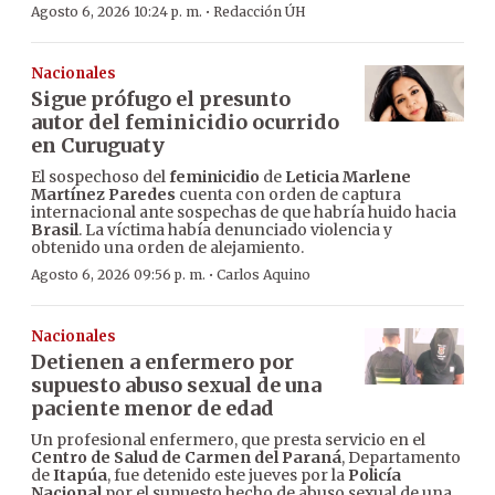
·
Agosto 6, 2026 10:24 p. m.
Redacción ÚH
Nacionales
Sigue prófugo el presunto
autor del feminicidio ocurrido
en Curuguaty
El sospechoso del
feminicidio
de
Leticia Marlene
Martínez Paredes
cuenta con orden de captura
internacional ante sospechas de que habría huido hacia
Brasil
. La víctima había denunciado violencia y
obtenido una orden de alejamiento.
·
Agosto 6, 2026 09:56 p. m.
Carlos Aquino
Nacionales
Detienen a enfermero por
supuesto abuso sexual de una
paciente menor de edad
Un profesional enfermero, que presta servicio en el
Centro de Salud de Carmen del Paraná
, Departamento
de
Itapúa
, fue detenido este jueves por la
Policía
Nacional
por el supuesto hecho de abuso sexual de una