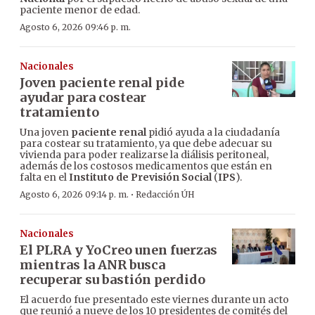
paciente menor de edad.
Agosto 6, 2026 09:46 p. m.
Nacionales
Joven paciente renal pide
ayudar para costear
tratamiento
Una joven
paciente renal
pidió ayuda a la ciudadanía
para costear su tratamiento, ya que debe adecuar su
vivienda para poder realizarse la diálisis peritoneal,
además de los costosos medicamentos que están en
falta en el
Instituto de Previsión Social
(
IPS
).
·
Agosto 6, 2026 09:14 p. m.
Redacción ÚH
Nacionales
El PLRA y YoCreo unen fuerzas
mientras la ANR busca
recuperar su bastión perdido
El acuerdo fue presentado este viernes durante un acto
que reunió a nueve de los 10 presidentes de comités del