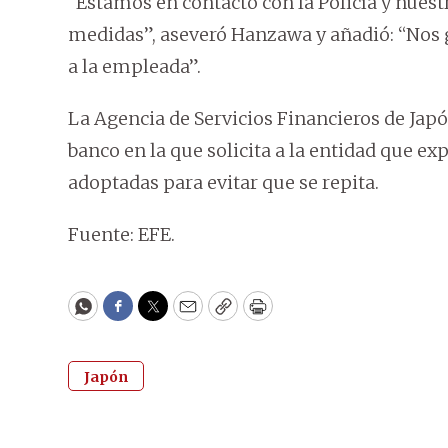
“Estamos en contacto con la Policía y nues
medidas”, aseveró Hanzawa y añadió: “Nos
a la empleada”.
La Agencia de Servicios Financieros de Japó
banco en la que solicita a la entidad que ex
adoptadas para evitar que se repita.
Fuente: EFE.
WhatsApp
Facebook
Twitter
Email
Copy
Print
Japón