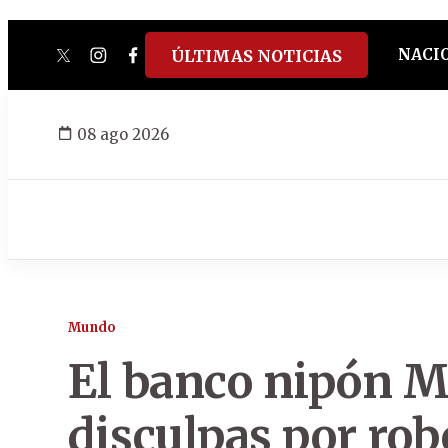
NACI
ÚLTIMAS NOTICIAS
twitter
instagram
facebook
tiktok
youtube
spotify
08 ago 2026
Mundo
El banco nipón M
disculpas por rob