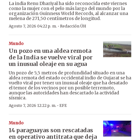
La india Renu Dhariyal ha sido reconocida este viernes
como la mujer con el pelo más largo del mundo por la
organización Guinness World Records, al alcanzar una
melena de 271,50 centímetros de longitud.
·
Agosto 7, 2026 04:22 p. m.
Redacción ÚH
Mundo
Un pozo en una aldea remota
de la India se vuelve viral por
un inusual oleaje en su agua
Un pozo de 5,5 metros de profundidad situado en una
aldea remota del estado occidental indio de Gujarat se ha
vuelto viral por tener un inusual oleaje que ha desatado
el temor de los vecinos por un posible terremoto,
aunque las autoridades han descartado la actividad
sísmica.
·
Agosto 7, 2026 12:22 p. m.
EFE
Mundo
14 paraguayas son rescatadas
en operativo antitrata que deja