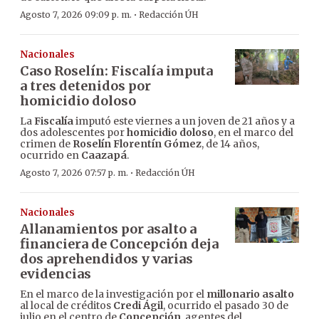
·
Agosto 7, 2026 09:09 p. m.
Redacción ÚH
Nacionales
Caso Roselín: Fiscalía imputa
a tres detenidos por
homicidio doloso
La
Fiscalía
imputó este viernes a un joven de 21 años y a
dos adolescentes por
homicidio doloso
, en el marco del
crimen de
Roselín Florentín Gómez
, de 14 años,
ocurrido en
Caazapá
.
·
Agosto 7, 2026 07:57 p. m.
Redacción ÚH
Nacionales
Allanamientos por asalto a
financiera de Concepción deja
dos aprehendidos y varias
evidencias
En el marco de la investigación por el
millonario asalto
al local de créditos
Credi Ágil
, ocurrido el pasado 30 de
julio en el centro de
Concepción
, agentes del