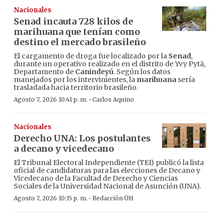
Nacionales
Senad incauta 728 kilos de
marihuana que tenían como
destino el mercado brasileño
El cargamento de droga fue localizado por la
Senad
,
durante un operativo realizado en el distrito de Yvy Pytã,
Departamento de
Canindeyú
. Según los datos
manejados por los intervinientes, la
marihuana
sería
trasladada hacia territorio brasileño.
·
Agosto 7, 2026 10:41 p. m.
Carlos Aquino
Nacionales
Derecho UNA: Los postulantes
a decano y vicedecano
El Tribunal Electoral Independiente (TEI) publicó la lista
oficial de candidaturas para las elecciones de Decano y
Vicedecano de la Facultad de Derecho y Ciencias
Sociales de la Universidad Nacional de Asunción (UNA).
·
Agosto 7, 2026 10:35 p. m.
Redacción ÚH