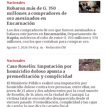
Nacionales
Robaron más de G. 350
millones a compradores de
oro asesinados en
Encarnación
Los dos compradores de oro que fueron asesinados a
balazos este jueves en
Encarnación
, Departamento de
Itapúa
, sufrieron el robo de entre G. 350 millones y 370
millones, con los que contaban para comprar oro.
·
Agosto 7, 2026 09:45 p. m.
Redacción ÚH
Nacionales
Caso Roselín: Imputación por
homicidio doloso apunta a
premeditación y complicidad
El Ministerio Público realizó una imputación por
homicidio doloso contra tres personas, entre ellas, un
joven de 21 años y dos adolescentes por la cruel muerte
de Roselín, de 14 años, en la ciudad de Caazapá. La
víctima fatal se encontraba desaparecida desde el
viernes pasado. Premeditación, complicidad y las cajas
de cartón: lo que dice la carpeta fiscal.