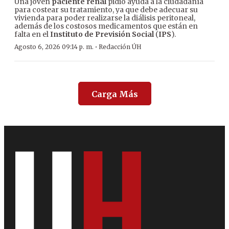
Una joven
paciente renal
pidió ayuda a la ciudadanía
para costear su tratamiento, ya que debe adecuar su
vivienda para poder realizarse la diálisis peritoneal,
además de los costosos medicamentos que están en
falta en el
Instituto de Previsión Social
(
IPS
).
·
Agosto 6, 2026 09:14 p. m.
Redacción ÚH
Carga Más