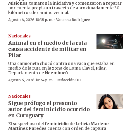
Misiones
, tomaron la iniciativa y comenzaron a reparar
por cuenta propia un trayecto de aproximadamente 30
kilómetros de camino vecinal.
·
Agosto 6, 2026 10:38 p. m.
Vanessa Rodríguez
Nacionales
Animal en el medio de la ruta
causa accidente de militar en
Pilar
Una camioneta chocó contra una vaca que estaba en
medio de la ruta en la zona de Loma Clavel,
Pilar
,
Departamento de
Ñeembucú
.
·
Agosto 6, 2026 10:24 p. m.
Redacción ÚH
Nacionales
Sigue prófugo el presunto
autor del feminicidio ocurrido
en Curuguaty
El sospechoso del
feminicidio
de
Leticia Marlene
Martínez Paredes
cuenta con orden de captura