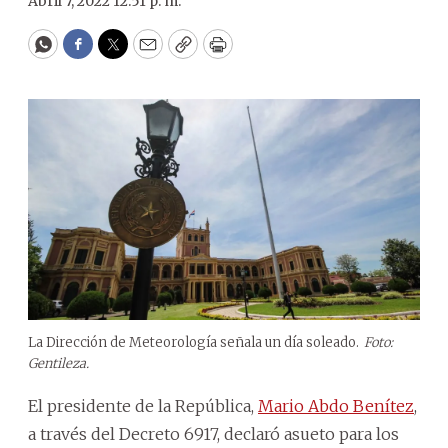
Abril 7, 2022 12:51 p. m.
WhatsApp
Facebook
Twitter
Email
Copy
Print
La Dirección de Meteorología señala un día soleado.
Foto:
Gentileza.
El presidente de la República,
Mario Abdo Benítez
,
a través del Decreto 6917, declaró asueto para los