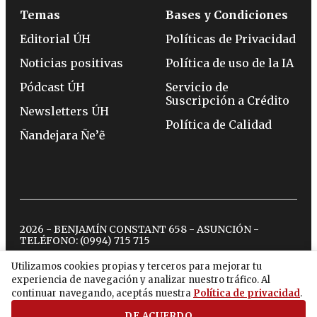
Temas
Bases y Condiciones
Editorial ÚH
Políticas de Privacidad
Noticias positivas
Política de uso de la IA
Pódcast ÚH
Servicio de
Suscripción a Crédito
Newsletters ÚH
Política de Calidad
Ñandejara Ñe’ẽ
2026 - BENJAMÍN CONSTANT 658 - ASUNCIÓN -
TELÉFONO:
(0994) 715 715
Utilizamos cookies propias y terceros para mejorar tu
experiencia de navegación y analizar nuestro tráfico. Al
twitter
instagram
facebook
tiktok
youtube
spotify
continuar navegando, aceptás nuestra
Política de privacidad
.
DE ACUERDO