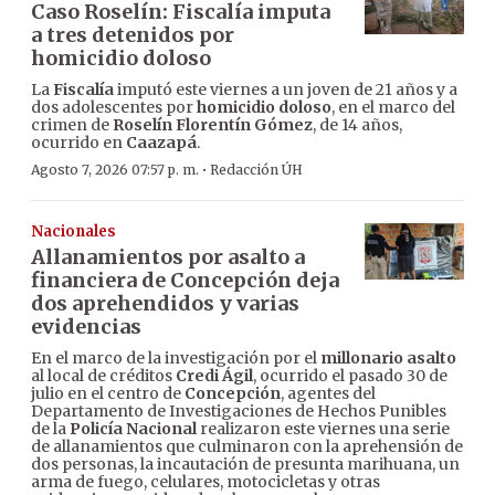
Caso Roselín: Fiscalía imputa
a tres detenidos por
homicidio doloso
La
Fiscalía
imputó este viernes a un joven de 21 años y a
dos adolescentes por
homicidio doloso
, en el marco del
crimen de
Roselín Florentín Gómez
, de 14 años,
ocurrido en
Caazapá
.
·
Agosto 7, 2026 07:57 p. m.
Redacción ÚH
Nacionales
Allanamientos por asalto a
financiera de Concepción deja
dos aprehendidos y varias
evidencias
En el marco de la investigación por el
millonario asalto
al local de créditos
Credi Ágil
, ocurrido el pasado 30 de
julio en el centro de
Concepción
, agentes del
Departamento de Investigaciones de Hechos Punibles
de la
Policía Nacional
realizaron este viernes una serie
de allanamientos que culminaron con la aprehensión de
dos personas, la incautación de presunta marihuana, un
arma de fuego, celulares, motocicletas y otras