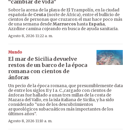
“cambiar de vida”
Sobre la arena de la playa de El Trampolín, en la ciudad
española de
Ceuta
(norte de África), entre el bullicio de
cientos de personas que cruzaron el mar hace poco más
de una semana desde
Marruecos
hasta
España
,
Azzdine camina cojeando en busca de ayuda sanitaria.
Agosto 8, 2026 11:22 a. m.
Mundo
El mar de Sicilia devuelve
restos de un barco de la época
romana con cientos de
ánforas
Un pecio de la época romana, que presumiblemente data
de entre los siglos II y I a. C.,cargado con cientos de
ánforas fue hallado a unas tres millas de la costa de
Mazara del Vallo, en la isla italiana de Sicilia, y ha sido
considerado “uno de los descubrimientos
arqueológicos subacuáticos más importantes de los
últimos años”.
Agosto 8, 2026 11:10 a. m.