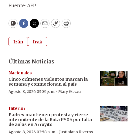
Fuente: AFP.
WhatsApp
Facebook
Twitter
Email
Copy
Print
Irán
Irak
Últimas Noticias
Nacionales
Cinco crímenes violentos marcan la
semana y conmocionan al país
·
Agosto 8, 2026 03:03 p. m.
Mary Glezcu
Interior
Padres mantienen protesta y cierre
intermitente de la Ruta PY05 por falta
de aulas en Arroyito
·
Agosto 8, 2026 02:58 p. m.
Justiniano Riveros