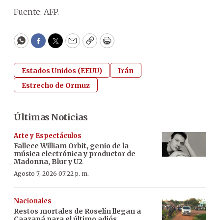
Fuente: AFP.
WhatsApp
Facebook
Twitter
Email
Copy
Print
Estados Unidos (EEUU)
Irán
Estrecho de Ormuz
Últimas Noticias
Arte y Espectáculos
Fallece William Orbit, genio de la
música electrónica y productor de
Madonna, Blur y U2
Agosto 7, 2026 07:22 p. m.
Nacionales
Restos mortales de Roselín llegan a
Caazapá para el último adiós