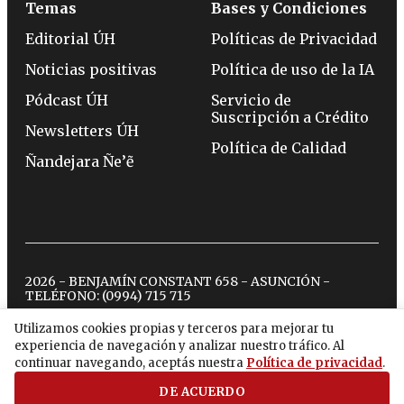
Temas
Bases y Condiciones
Editorial ÚH
Políticas de Privacidad
Noticias positivas
Política de uso de la IA
Pódcast ÚH
Servicio de
Suscripción a Crédito
Newsletters ÚH
Política de Calidad
Ñandejara Ñe’ẽ
2026 - BENJAMÍN CONSTANT 658 - ASUNCIÓN -
TELÉFONO:
(0994) 715 715
Utilizamos cookies propias y terceros para mejorar tu
experiencia de navegación y analizar nuestro tráfico. Al
twitter
instagram
facebook
tiktok
youtube
spotify
continuar navegando, aceptás nuestra
Política de privacidad
.
DE ACUERDO