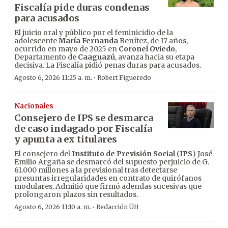
Fiscalía pide duras condenas
para acusados
El juicio oral y público por el feminicidio de la
adolescente
María Fernanda
Benítez, de 17 años,
ocurrido en mayo de 2025 en
Coronel Oviedo
,
Departamento de
Caaguazú
, avanza hacia su etapa
decisiva. La Fiscalía pidió penas duras para acusados.
·
Agosto 6, 2026 11:25 a. m.
Robert Figueredo
Nacionales
Consejero de IPS se desmarca
de caso indagado por Fiscalía
y apunta a ex titulares
El consejero del
Instituto de Previsión Social
(
IPS
) José
Emilio Argaña se desmarcó del supuesto perjuicio de G.
61.000 millones a la previsional tras detectarse
presuntas irregularidades en contrato de quirófanos
modulares. Admitió que firmó adendas sucesivas que
prolongaron plazos sin resultados.
·
Agosto 6, 2026 11:10 a. m.
Redacción ÚH