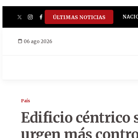
NACI
ÚLTIMAS NOTICIAS
twitter
instagram
facebook
tiktok
youtube
spotify
06 ago 2026
País
Edificio céntrico
urgen más control