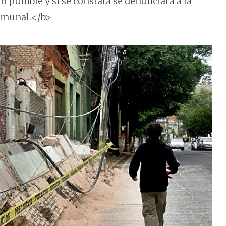
 punible y si se constata se denunciará a la
comunal.</b>