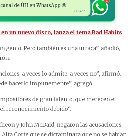
1
 al canal de ÚH en WhatsApp 🤩
06:14
✓✓
 en un nuevo disco, lanza el tema Bad Habits
n genio. Pero también es una urraca”, añadió,
rón.
ciones, a veces lo admite, a veces no”, afirmó.
uede hacerlo impunemente”, agregó.
ompositores de gran talento, que merecen el
 el reconocimiento debido”.
heon y John McDaid, negaron las acusaciones.
a Alta Corte que se dictaminara que no se habían