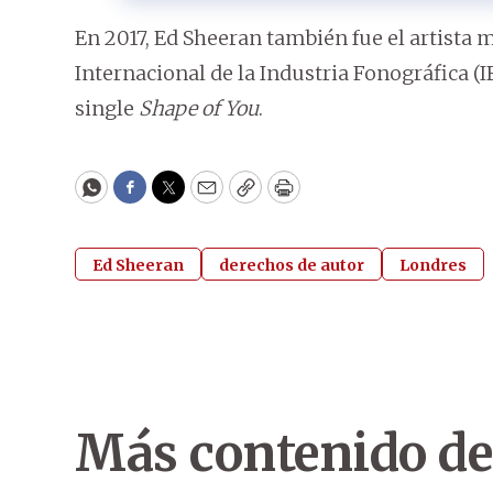
En 2017, Ed Sheeran también fue el artista
Internacional de la Industria Fonográfica (I
single
Shape of You
.
WhatsApp
Facebook
Twitter
Email
Copy
Print
Ed Sheeran
derechos de autor
Londres
Más contenido de