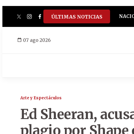
NACI
ÚLTIMAS NOTICIAS
twitter
instagram
facebook
tiktok
youtube
spotify
07 ago 2026
Arte y Espectáculos
Ed Sheeran, acus
plagio por Shape 