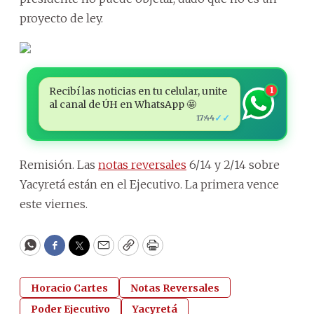
proyecto de ley.
Recibí las noticias en tu celular, unite
1
al canal de ÚH en WhatsApp 🤩
✓✓
17:44
Remisión. Las
notas reversales
6/14 y 2/14 sobre
Yacyretá están en el Ejecutivo. La primera vence
este viernes.
WhatsApp
Facebook
Twitter
Email
Copy
Print
Horacio Cartes
Notas Reversales
Poder Ejecutivo
Yacyretá