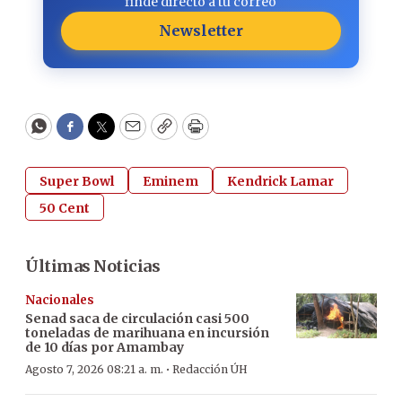
finde directo a tu correo
Newsletter
WhatsApp
Facebook
Twitter
Email
Copy
Print
Super Bowl
Eminem
Kendrick Lamar
50 Cent
Últimas Noticias
Nacionales
Senad saca de circulación casi 500
toneladas de marihuana en incursión
de 10 días por Amambay
·
Agosto 7, 2026 08:21 a. m.
Redacción ÚH