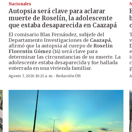
Nacionales
N
Autopsia será clave para aclarar
muerte de Roselín, la adolescente
que estaba desaparecida en Caazapá
El comisario Blas Fernández, subjefe del
T
Departamento Investigaciones de
Caazapá
,
v
afirmó que la autopsia al cuerpo de
Roselín
D
Florentín Gómez
(14) será clave para
e
determinar las circunstancias de su muerte. La
i
adolescente estaba desaparecida y fue hallada
c
enterrada en una vivienda familiar.
p
·
Agosto 7, 2026 10:21 a. m.
Redacción ÚH
A