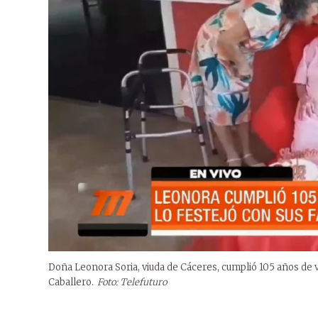
Doña Leonora Soria, viuda de Cáceres, cumplió 105 años de v
Caballero.
Foto: Telefuturo