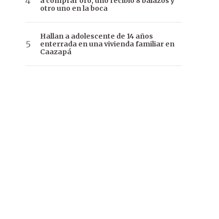
a comprar oro, uno recibió 8 balazos y
otro uno en la boca
Hallan a adolescente de 14 años
enterrada en una vivienda familiar en
Caazapá