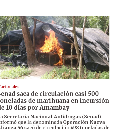
acionales
Senad saca de circulación casi 500
toneladas de marihuana en incursión
de 10 días por Amambay
La
Secretaría Nacional Antidrogas
(
Senad
)
nformó que la denominada
Operación Nueva
lianza 56
sacó de circulación 498 toneladas de