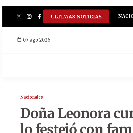
NACI
ÚLTIMAS NOTICIAS
twitter
instagram
facebook
tiktok
youtube
spotify
07 ago 2026
Nacionales
Doña Leonora cum
lo festejó con fa