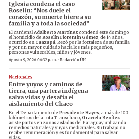
Iglesia condena el caso
Roselín: “Nos duele el
corazón, su muerte hiere a su
familia y a toda la sociedad”
El cardenal
Adalberto Martínez
condenó este domingo
el homicidio de
Roselín Florentín Gómez
, de 14 años,
ocurrido en
Caazapá
. Rezó por la fortaleza de su familia
y por un mayor cuidado hacia los más pequeños,
personas vulnerables, niños y jóvenes.
·
Agosto 9, 2026 06:32 p. m.
Redacción ÚH
Nacionales
Entre yuyos y caminos de
tierra, una partera indígena
salva vidas y desafía el
aislamiento del Chaco
En el Departamento de
Presidente Hayes
, a más de 100
kilómetros de la ruta Transchaco,
Graciela Benítez
asiste partos en zonas aisladas del Paraguay utilizando
remedios naturales y yuyos medicinales. Su trabajo no
recibe remuneración y es fundamental para salvar
vidas.