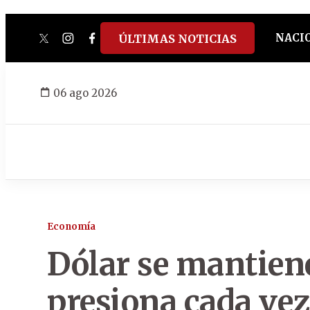
NACI
ÚLTIMAS NOTICIAS
twitter
instagram
facebook
tiktok
youtube
spotify
06 ago 2026
Economía
Dólar se mantiene
presiona cada vez