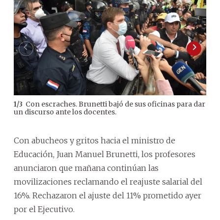
Con escraches. Brunetti bajó de sus oficinas para dar
1
/
3
2
/
3
un discurso ante los docentes.
pro
I. C
Con abucheos y gritos hacia el ministro de
Educación, Juan Manuel Brunetti, los profesores
anunciaron que mañana continúan las
movilizaciones reclamando el reajuste salarial del
16%. Rechazaron el ajuste del 11% prometido ayer
por el Ejecutivo.