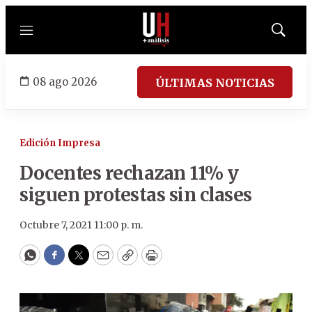
Menú
Mostrar
búsqued
08 ago 2026
ÚLTIMAS NOTICIAS
Edición Impresa
Docentes rechazan 11% y
siguen protestas sin clases
Octubre 7, 2021 11:00 p. m.
WhatsApp
Facebook
Twitter
Email
Copy
Print