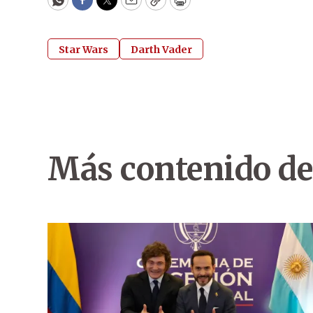
WhatsApp
Facebook
Twitter
Email
Copy
Print
Star Wars
Darth Vader
Más contenido de