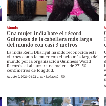
Mundo
Una mujer india bate el récord
Guinness de la cabellera más larga
del mundo con casi 3 metros
La india Renu Dhariyal ha sido reconocida este
U
viernes como la mujer con el pelo más largo del
e
mundo por la organización Guinness World
d
Records, al alcanzar una melena de 271,50
i
centímetros de longitud.
v
a
·
Agosto 7, 2026 04:22 p. m.
Redacción ÚH
s
A