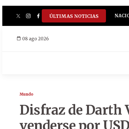
NACI
ÚLTIMAS NOTICIAS
twitter
instagram
facebook
tiktok
youtube
spotify
08 ago 2026
Mundo
Disfraz de Darth 
venderse por USD