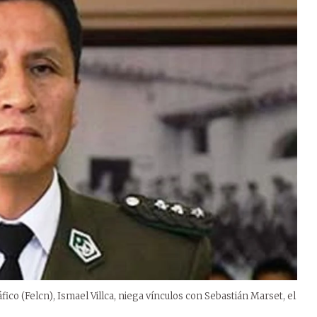
fico (Felcn), Ismael Villca, niega vínculos con Sebastián Marset, el