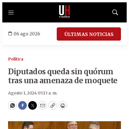
Menú
Mostrar
búsqued
06 ago 2026
ÚLTIMAS NOTICIAS
Política
Diputados queda sin quórum
tras una amenaza de moquete
Agosto 1, 2024 05:13 a. m.
WhatsApp
Facebook
Twitter
Email
Copy
Print