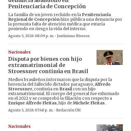
denuncia abandono en
Penitenciaría de Concepción
La familia de un joven recluido en la
Penitenciaría
Regional de Concepción
hizo pública una denuncia por
la presunta falta de atención médica que estaría
poniendo en riesgo la vida del interno.
·
Agosto 5, 2026 08:09 p. m.
Justiniano Riveros
Nacionales
Disputa por bienes con hijo
extramatrimonial de
Stroessner continúa en Brasil
Medios brasileños informaron que la disputa por la
herencia del fallecido dictador paraguayo,
Alfredo
Stroessner
, continúa en
Brasil
con un hijo
extramatrimonial. El cuerpo del general fue exhumado
en el 2022 y se comprobó la filiación con respecto a
Enrique Alfredo Fleitas
, hijo de
Michele Fleitas
.
·
Agosto 5, 2026 07:48 p. m.
Redacción ÚH
Nacionales