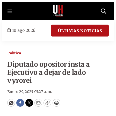
Menú
Mostrar
búsqued
10 ago 2026
ÚLTIMAS NOTICIAS
Política
Diputado opositor insta a
Ejecutivo a dejar de lado
vyrorei
Enero 29, 2025 03:27 a. m.
WhatsApp
Facebook
Twitter
Email
Copy
Print