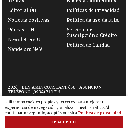
Temas
Bases y Condiciones
Editorial ÚH
Políticas de Privacidad
Noticias positivas
Política de uso de la IA
Pódcast ÚH
Servicio de
Suscripción a Crédito
Newsletters ÚH
Política de Calidad
Ñandejara Ñe’ẽ
2026 - BENJAMÍN CONSTANT 658 - ASUNCIÓN -
TELÉFONO:
(0994) 715 715
Utilizamos cookies propias y terceros para mejorar tu
experiencia de navegación y analizar nuestro tráfico. Al
twitter
instagram
facebook
tiktok
youtube
spotify
continuar navegando, aceptás nuestra
Política de privacidad
.
DE ACUERDO