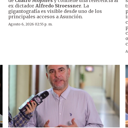
de
Cuatro Mojones
y contiene una referencia al
s
ex dictador
Alfredo Stroessner
. La
t
gigantografía es visible desde uno de los
p
principales accesos a Asunción.
i
c
Agosto 6, 2026 02:55 p. m.
p
c
o
c
A