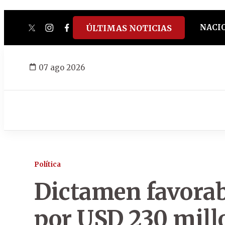
NACI
ÚLTIMAS NOTICIAS
twitter
instagram
facebook
tiktok
youtube
spotify
07 ago 2026
Política
Dictamen favorab
por USD 230 mill