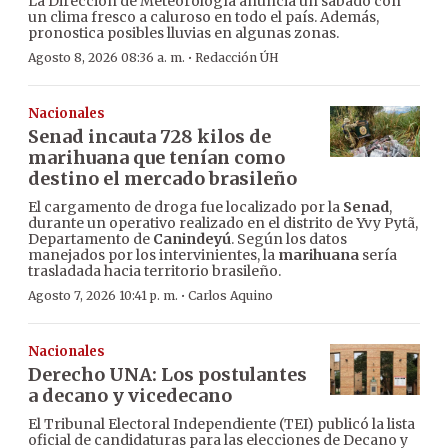
La Dirección de Meteorología anuncia un sábado con
un clima fresco a caluroso en todo el país. Además,
pronostica posibles lluvias en algunas zonas.
·
Agosto 8, 2026 08:36 a. m.
Redacción ÚH
Nacionales
Senad incauta 728 kilos de
marihuana que tenían como
destino el mercado brasileño
El cargamento de droga fue localizado por la
Senad
,
durante un operativo realizado en el distrito de Yvy Pytã,
Departamento de
Canindeyú
. Según los datos
manejados por los intervinientes, la
marihuana
sería
trasladada hacia territorio brasileño.
·
Agosto 7, 2026 10:41 p. m.
Carlos Aquino
Nacionales
Derecho UNA: Los postulantes
a decano y vicedecano
El Tribunal Electoral Independiente (TEI) publicó la lista
oficial de candidaturas para las elecciones de Decano y