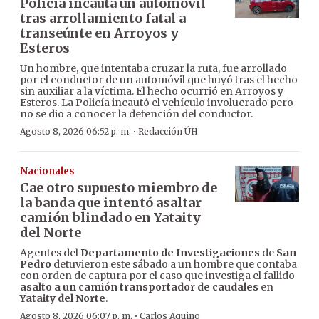
Policía incauta un automóvil
tras arrollamiento fatal a
transeúnte en Arroyos y
Esteros
Un hombre, que intentaba cruzar la ruta, fue arrollado
por el conductor de un automóvil que huyó tras el hecho
sin auxiliar a la víctima. El hecho ocurrió en Arroyos y
Esteros. La Policía incautó el vehículo involucrado pero
no se dio a conocer la detención del conductor.
·
Agosto 8, 2026 06:52 p. m.
Redacción ÚH
Nacionales
Cae otro supuesto miembro de
la banda que intentó asaltar
camión blindado en Yataity
del Norte
Agentes del
Departamento de Investigaciones
de
San
Pedro
detuvieron este sábado a un hombre que contaba
con orden de captura por el caso que investiga el fallido
asalto a un camión transportador de caudales
en
Yataity del Norte
.
·
Agosto 8, 2026 06:07 p. m.
Carlos Aquino