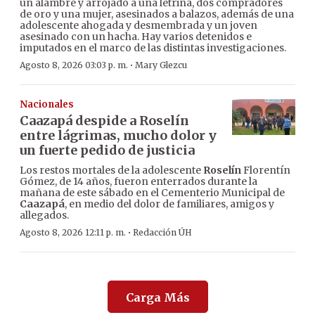
un alambre y arrojado a una letrina, dos compradores
de oro y una mujer, asesinados a balazos, además de una
adolescente ahogada y desmembrada y un joven
asesinado con un hacha. Hay varios detenidos e
imputados en el marco de las distintas investigaciones.
·
Agosto 8, 2026 03:03 p. m.
Mary Glezcu
Nacionales
Caazapá despide a Roselín
entre lágrimas, mucho dolor y
un fuerte pedido de justicia
Los restos mortales de la adolescente
Roselín
Florentín
Gómez, de 14 años, fueron enterrados durante la
mañana de este sábado en el Cementerio Municipal de
Caazapá
, en medio del dolor de familiares, amigos y
allegados.
·
Agosto 8, 2026 12:11 p. m.
Redacción ÚH
Carga Más