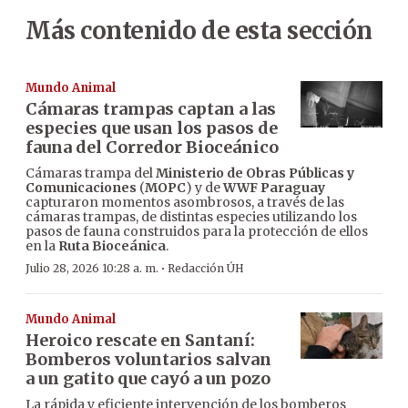
Más contenido de esta sección
Mundo Animal
Cámaras trampas captan a las
especies que usan los pasos de
fauna del Corredor Bioceánico
Cámaras trampa del
Ministerio de Obras Públicas y
Comunicaciones
(
MOPC
) y de
WWF Paraguay
capturaron momentos asombrosos, a través de las
cámaras trampas, de distintas especies utilizando los
pasos de fauna construidos para la protección de ellos
en la
Ruta Bioceánica
.
·
Julio 28, 2026 10:28 a. m.
Redacción ÚH
Mundo Animal
Heroico rescate en Santaní:
Bomberos voluntarios salvan
a un gatito que cayó a un pozo
La rápida y eficiente intervención de los bomberos