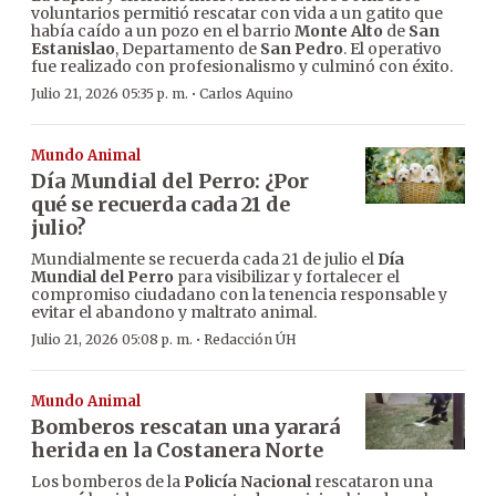
voluntarios permitió rescatar con vida a un gatito que
había caído a un pozo en el barrio
Monte Alto
de
San
Estanislao
, Departamento de
San Pedro
. El operativo
fue realizado con profesionalismo y culminó con éxito.
·
Julio 21, 2026 05:35 p. m.
Carlos Aquino
Mundo Animal
Día Mundial del Perro: ¿Por
qué se recuerda cada 21 de
julio?
Mundialmente se recuerda cada 21 de julio el
Día
Mundial del Perro
para visibilizar y fortalecer el
compromiso ciudadano con la tenencia responsable y
evitar el abandono y maltrato animal.
·
Julio 21, 2026 05:08 p. m.
Redacción ÚH
Mundo Animal
Bomberos rescatan una yarará
herida en la Costanera Norte
Los bomberos de la
Policía Nacional
rescataron una