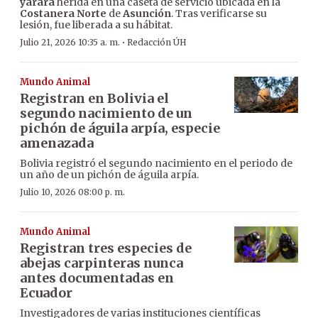
yarará
herida en una caseta de servicio ubicada en la
Costanera Norte
de
Asunción
. Tras verificarse su
lesión, fue liberada a su hábitat.
·
Julio 21, 2026 10:35 a. m.
Redacción ÚH
Mundo Animal
Registran en Bolivia el
segundo nacimiento de un
pichón de águila arpía, especie
amenazada
Bolivia registró el segundo nacimiento en el periodo de
un año de un pichón de águila arpía.
Julio 10, 2026 08:00 p. m.
Mundo Animal
Registran tres especies de
abejas carpinteras nunca
antes documentadas en
Ecuador
Investigadores de varias instituciones científicas