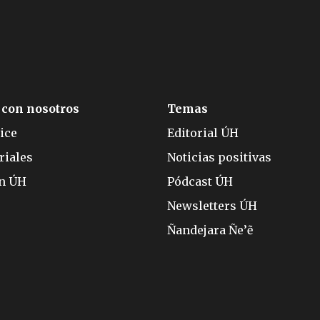
 con nosotros
Temas
ice
Editorial ÚH
riales
Noticias positivas
ón ÚH
Pódcast ÚH
Newsletters ÚH
Ñandejara Ñe’ẽ