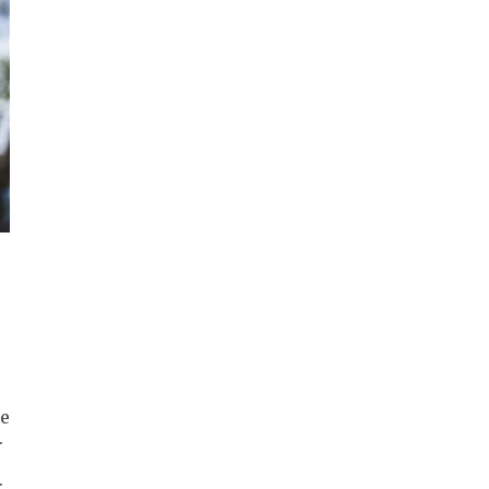
ue
.
.