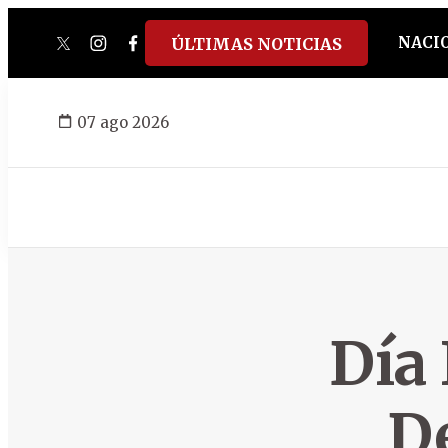
NACI
ÚLTIMAS NOTICIAS
twitter
instagram
facebook
tiktok
youtube
spotify
07 ago 2026
Día 
D