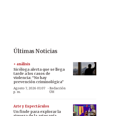
Últimas Noticias
+ análisis
Sicóloga alerta que se llega
tarde a los casos de
violencia: “No hay
prevención criminológica”
·
Agosto 7, 2026 01:07
Redacción
p. m.
ÚH
Arte y Espectáculos
Un finde para explorar la
riqueza de la artesanía