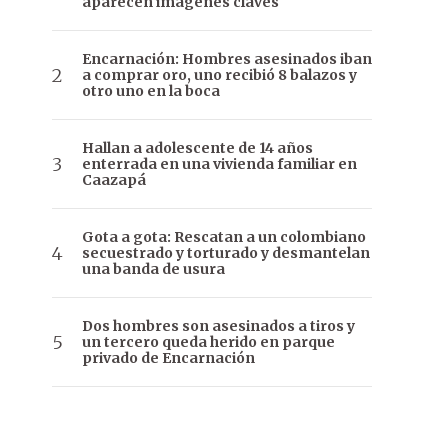
aparecen imágenes claves
Encarnación: Hombres asesinados iban
a comprar oro, uno recibió 8 balazos y
otro uno en la boca
Hallan a adolescente de 14 años
enterrada en una vivienda familiar en
Caazapá
Gota a gota: Rescatan a un colombiano
secuestrado y torturado y desmantelan
una banda de usura
Dos hombres son asesinados a tiros y
un tercero queda herido en parque
privado de Encarnación