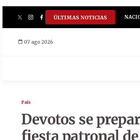
NACI
ÚLTIMAS NOTICIAS
twitter
instagram
facebook
tiktok
youtube
spotify
07 ago 2026
País
Devotos se prepar
fiesta patronal d