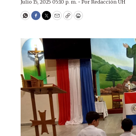
Julio 15, 2025 05:10 p. m. •
Por
Redacción ÚH
WhatsApp
Facebook
Twitter
Email
Copy
Print