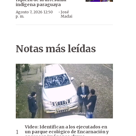
indígena paraguaya
·
Agosto 7, 2026 12:50
José
p. m.
Madai
Notas más leídas
Video: Identifican a los ejecutados en
un parque ecológico de Encarnación y