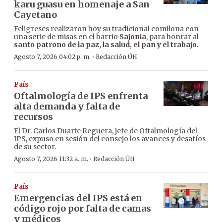
karu guasu en homenaje a San
Cayetano
Feligreses realizaron hoy su tradicional comilona con
una serie de misas en el barrio
Sajonia
, para honrar al
santo patrono de la paz, la salud, el pan y el trabajo.
·
Agosto 7, 2026 04:02 p. m.
Redacción ÚH
País
Oftalmología de IPS enfrenta
alta demanda y falta de
recursos
El Dr. Carlos Duarte Reguera, jefe de Oftalmología del
IPS, expuso en sesión del consejo los avances y desafíos
de su sector.
·
Agosto 7, 2026 11:32 a. m.
Redacción ÚH
País
Emergencias del IPS está en
código rojo por falta de camas
y médicos