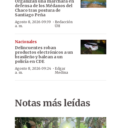
Organizan una marchara en
defensa de los Médanos del
Chaco tras postura de
Santiago Peña
·
Agosto 8, 2026 09:39
Redacción
a. m.
ÚH
Nacionales
Delincuentes roban
productos electrónicos a un
brasileño y balean a un
policía en CDE
·
Agosto 8, 2026 09:24
Edgar
a. m.
Medina
Notas más leídas