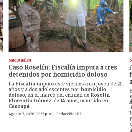
Nacionales
N
Caso Roselín: Fiscalía imputa a tres
detenidos por homicidio doloso
La
Fiscalía
imputó este viernes a un joven de 21
años y a dos adolescentes por
homicidio
E
doloso
, en el marco del crimen de
Roselín
m
Florentín Gómez
, de 14 años, ocurrido en
Á
Caazapá
.
e
I
·
Agosto 7, 2026 07:57 p. m.
Redacción ÚH
P
s
.
a