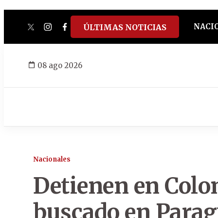
NACI
ÚLTIMAS NOTICIAS
twitter
instagram
facebook
tiktok
youtube
spotify
08 ago 2026
Nacionales
Detienen en Colo
buscado en Parag