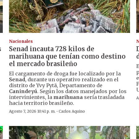
Nacionales
N
s
Senad incauta 728 kilos de
marihuana que tenían como destino
el mercado brasileño
E
p
El cargamento de droga fue localizado por la
e
Senad
, durante un operativo realizado en el
F
distrito de Yvy Pytã, Departamento de
U
Canindeyú
. Según los datos manejados por los
intervinientes, la
marihuana
sería trasladada
A
hacia territorio brasileño.
·
Agosto 7, 2026 10:41 p. m.
Carlos Aquino