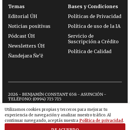
Temas
Bases y Condiciones
Editorial ÚH
Políticas de Privacidad
Noticias positivas
Política de uso de la IA
Pódcast ÚH
Servicio de
Suscripción a Crédito
Newsletters ÚH
Política de Calidad
Ñandejara Ñe’ẽ
2026 - BENJAMÍN CONSTANT 658 - ASUNCIÓN -
TELÉFONO:
(0994) 715 715
Utilizamos cookies propias y terceros para mejorar tu
experiencia de navegación y analizar nuestro tráfico. Al
twitter
instagram
facebook
tiktok
youtube
spotify
continuar navegando, aceptás nuestra
Política de privacidad
.
DE ACUERDO