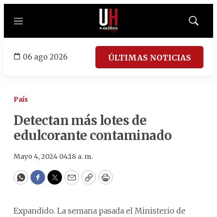
Menú
Mostrar
búsqued
06 ago 2026
ÚLTIMAS NOTICIAS
País
Detectan más lotes de
edulcorante contaminado
Mayo 4, 2024 04:18 a. m.
WhatsApp
Facebook
Twitter
Email
Copy
Print
Expandido. La semana pasada el Ministerio de