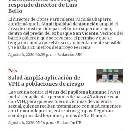
responde director de Luis
Bello
El director de Obras Particulares, Nicolás Chaparro,
confirmó que la
Municipalidad de Asunción
amplió el
área de construcción para el futuro supermercado,
dentro del predio del ex bosque
San Vicente
. Vecinos del
barrio pidieron que se revocara el permiso y que se
tenga en cuenta que el área es ambientalmente sensible
y se halla a 20 metros del arroyo Ferreira.
·
Agosto 6, 2026 06:59 p. m.
Redacción ÚH
País
Salud amplía aplicación de
VPH a poblaciones de riesgo
La vacuna contra el
virus del papiloma humano
(VPH)
podrá ser aplicada a personas de hasta 45 años de edad
con
VIH
, para quienes fueron víctimas de violencia
sexual, quienes reciben tratamiento con medicamentos
con inmunodepresor, entre otros grupos. Seguirán
siendo prioridad los niños y niñas de 9 a 14 años.
·
Agosto 6, 2026 05:06 p. m.
Redacción ÚH