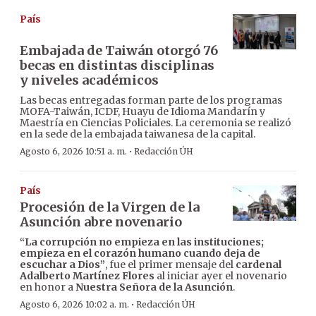
País
Embajada de Taiwán otorgó 76
becas en distintas disciplinas
y niveles académicos
Las becas entregadas forman parte de los programas
MOFA-Taiwán, ICDF, Huayu de Idioma Mandarín y
Maestría en Ciencias Policiales. La ceremonia se realizó
en la sede de la embajada taiwanesa de la capital.
·
Agosto 6, 2026 10:51 a. m.
Redacción ÚH
País
Procesión de la Virgen de la
Asunción abre novenario
“La corrupción no empieza en las instituciones;
empieza en el corazón humano cuando deja de
escuchar a Dios”
, fue el primer mensaje del
cardenal
Adalberto Martínez Flores
al iniciar ayer el novenario
en honor a
Nuestra Señora de la Asunción
.
·
Agosto 6, 2026 10:02 a. m.
Redacción ÚH