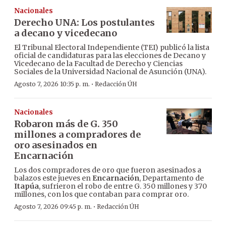
Nacionales
Derecho UNA: Los postulantes
a decano y vicedecano
El Tribunal Electoral Independiente (TEI) publicó la lista
oficial de candidaturas para las elecciones de Decano y
Vicedecano de la Facultad de Derecho y Ciencias
Sociales de la Universidad Nacional de Asunción (UNA).
·
Agosto 7, 2026 10:35 p. m.
Redacción ÚH
Nacionales
Robaron más de G. 350
millones a compradores de
oro asesinados en
Encarnación
Los dos compradores de oro que fueron asesinados a
balazos este jueves en
Encarnación
, Departamento de
Itapúa
, sufrieron el robo de entre G. 350 millones y 370
millones, con los que contaban para comprar oro.
·
Agosto 7, 2026 09:45 p. m.
Redacción ÚH