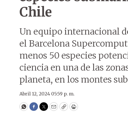
Chile
Un equipo internacional de
el Barcelona Supercomputi
menos 50 especies potenc
ciencia en una de las zona
planeta, en los montes su
Abril 12, 2024 05:59 p. m.
WhatsApp
Facebook
Twitter
Email
Copy
Print