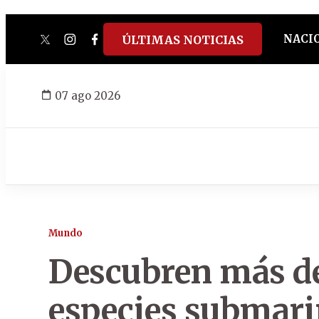
NACI
ÚLTIMAS NOTICIAS
twitter
instagram
facebook
tiktok
youtube
spotify
07 ago 2026
Mundo
Descubren más d
especies submarin