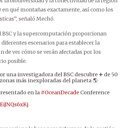
la biodiversidad y la conectividad de la región
 y en qué montañas exactamente, así como los
sticas”, señaló Mechó.
e el BSC y la supercomputación proporcionan
 diferentes escenarios para establecer la
fin de ver cómo se verán afectadas por los
io posible.
por una investigadora del BSC descubre ➕ de 50
zonas más inexploradas del planeta 🌎
presentado en la
#OceanDecade
Conference
/EiJNQs6xKj