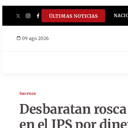
NACI
ÚLTIMAS NOTICIAS
twitter
instagram
facebook
tiktok
youtube
spotify
09 ago 2026
Sucesos
Desbaratan rosca 
en el IPS por dine