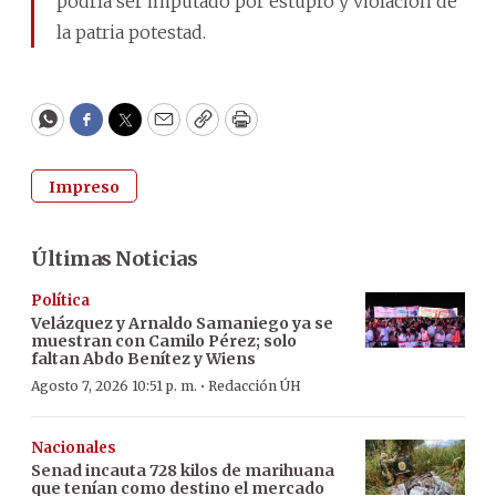
podría ser imputado por estupro y violación de
la patria potestad.
WhatsApp
Facebook
Twitter
Email
Copy
Print
Impreso
Últimas Noticias
Política
Velázquez y Arnaldo Samaniego ya se
muestran con Camilo Pérez; solo
faltan Abdo Benítez y Wiens
·
Agosto 7, 2026 10:51 p. m.
Redacción ÚH
Nacionales
Senad incauta 728 kilos de marihuana
que tenían como destino el mercado