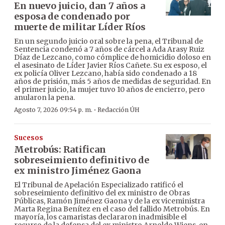
En nuevo juicio, dan 7 años a
esposa de condenado por
muerte de militar Líder Ríos
En un segundo juicio oral sobre la pena, el Tribunal de
Sentencia condenó a 7 años de cárcel a Ada Arasy Ruiz
Díaz de Lezcano, como cómplice de homicidio doloso en
el asesinato de Líder Javier Ríos Cañete. Su ex esposo, el
ex policía Oliver Lezcano, había sido condenado a 18
años de prisión, más 5 años de medidas de seguridad. En
el primer juicio, la mujer tuvo 10 años de encierro, pero
anularon la pena.
·
Agosto 7, 2026 09:54 p. m.
Redacción ÚH
Sucesos
Metrobús: Ratifican
sobreseimiento definitivo de
ex ministro Jiménez Gaona
El Tribunal de Apelación Especializado ratificó el
sobreseimiento definitivo del ex ministro de Obras
Públicas, Ramón Jiménez Gaona y de la ex viceministra
Marta Regina Benítez en el caso del fallido Metrobús. En
mayoría, los camaristas declararon inadmisible el
recurso de la defensa del ex ministro Arnoldo Wiens, en