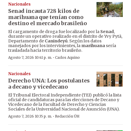
Nacionales
Senad incauta 728 kilos de
marihuana que tenían como
destino el mercado brasileño
El cargamento de droga fue localizado por la
Senad
,
durante un operativo realizado en el distrito de Yvy Pytã,
Departamento de
Canindeyú
. Según los datos
manejados por los intervinientes, la
marihuana
sería
trasladada hacia territorio brasileño.
·
Agosto 7, 2026 10:41 p. m.
Carlos Aquino
Nacionales
Derecho UNA: Los postulantes
a decano y vicedecano
El Tribunal Electoral Independiente (TEI) publicó la lista
oficial de candidaturas para las elecciones de Decano y
Vicedecano de la Facultad de Derecho y Ciencias
Sociales de la Universidad Nacional de Asunción (UNA).
·
Agosto 7, 2026 10:35 p. m.
Redacción ÚH