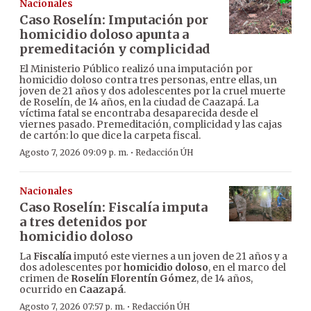
Nacionales
Caso Roselín: Imputación por
homicidio doloso apunta a
premeditación y complicidad
El Ministerio Público realizó una imputación por
homicidio doloso contra tres personas, entre ellas, un
joven de 21 años y dos adolescentes por la cruel muerte
de Roselín, de 14 años, en la ciudad de Caazapá. La
víctima fatal se encontraba desaparecida desde el
viernes pasado. Premeditación, complicidad y las cajas
de cartón: lo que dice la carpeta fiscal.
·
Agosto 7, 2026 09:09 p. m.
Redacción ÚH
Nacionales
Caso Roselín: Fiscalía imputa
a tres detenidos por
homicidio doloso
La
Fiscalía
imputó este viernes a un joven de 21 años y a
dos adolescentes por
homicidio doloso
, en el marco del
crimen de
Roselín Florentín Gómez
, de 14 años,
ocurrido en
Caazapá
.
·
Agosto 7, 2026 07:57 p. m.
Redacción ÚH