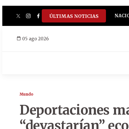
NACI
ÚLTIMAS NOTICIAS
twitter
instagram
facebook
tiktok
youtube
spotify
05 ago 2026
Mundo
Deportaciones m
“devastarían” e