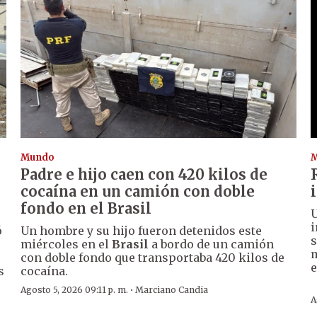
Mundo
Padre e hijo caen con 420 kilos de
cocaína en un camión con doble
fondo en el Brasil
U
i
ó
Un hombre y su hijo fueron detenidos este
s
miércoles en el
Brasil
a bordo de un camión
m
con doble fondo que transportaba 420 kilos de
s
cocaína.
·
Agosto 5, 2026 09:11 p. m.
Marciano Candia
A