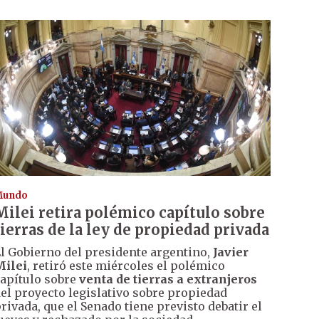
Mundo
Milei retira polémico capítulo sobre
tierras de la ley de propiedad privada
l Gobierno del presidente argentino,
Javier
Milei
, retiró este miércoles el polémico
apítulo sobre
venta de tierras a extranjeros
el proyecto legislativo sobre propiedad
rivada, que el Senado tiene previsto debatir el