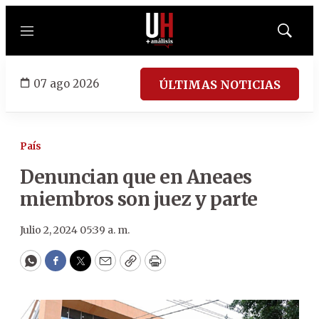
Menú
Mostrar
búsqued
07 ago 2026
ÚLTIMAS NOTICIAS
País
Denuncian que en Aneaes
miembros son juez y parte
Julio 2, 2024 05:39 a. m.
WhatsApp
Facebook
Twitter
Email
Copy
Print