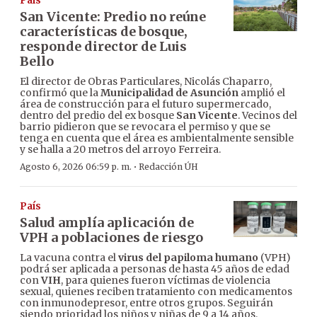
País
San Vicente: Predio no reúne
características de bosque,
responde director de Luis
Bello
El director de Obras Particulares, Nicolás Chaparro,
confirmó que la
Municipalidad de Asunción
amplió el
área de construcción para el futuro supermercado,
dentro del predio del ex bosque
San Vicente
. Vecinos del
barrio pidieron que se revocara el permiso y que se
tenga en cuenta que el área es ambientalmente sensible
y se halla a 20 metros del arroyo Ferreira.
·
Agosto 6, 2026 06:59 p. m.
Redacción ÚH
País
Salud amplía aplicación de
VPH a poblaciones de riesgo
La vacuna contra el
virus del papiloma humano
(VPH)
podrá ser aplicada a personas de hasta 45 años de edad
con
VIH
, para quienes fueron víctimas de violencia
sexual, quienes reciben tratamiento con medicamentos
con inmunodepresor, entre otros grupos. Seguirán
siendo prioridad los niños y niñas de 9 a 14 años.