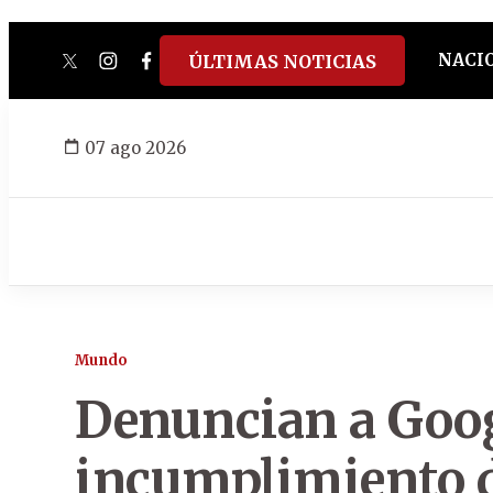
NACI
ÚLTIMAS NOTICIAS
twitter
instagram
facebook
tiktok
youtube
spotify
07 ago 2026
Mundo
Denuncian a Goog
incumplimiento d